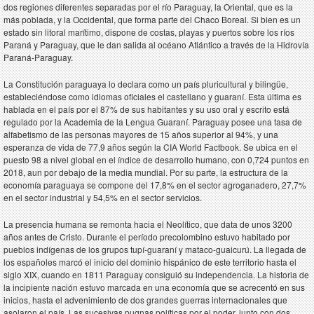
dos regiones diferentes separadas por el río Paraguay, la Oriental, que es la
más poblada, y la Occidental, que forma parte del Chaco Boreal. Si bien es un
estado sin litoral marítimo, dispone de costas, playas y puertos sobre los ríos
Paraná y Paraguay, que le dan salida al océano Atlántico a través de la Hidrovía
Paraná-Paraguay.
La Constitución paraguaya lo declara como un país pluricultural y bilingüe,
estableciéndose como idiomas oficiales el castellano y guaraní. Esta última es
hablada en el país por el 87% de sus habitantes y su uso oral y escrito está
regulado por la Academia de la Lengua Guaraní. Paraguay posee una tasa de
alfabetismo de las personas mayores de 15 años superior al 94%, y una
esperanza de vida de 77,9 años según la CIA World Factbook. Se ubica en el
puesto 98 a nivel global en el índice de desarrollo humano, con 0,724 puntos en
2018, aun por debajo de la media mundial. Por su parte, la estructura de la
economía paraguaya se compone del 17,8% en el sector agroganadero, 27,7%
en el sector industrial y 54,5% en el sector servicios.
La presencia humana se remonta hacia el Neolítico, que data de unos 3200
años antes de Cristo. Durante el período precolombino estuvo habitado por
pueblos indígenas de los grupos tupí-guaraní y mataco-guaicurú. La llegada de
los españoles marcó el inicio del dominio hispánico de este territorio hasta el
siglo XIX, cuando en 1811 Paraguay consiguió su independencia. La historia de
la incipiente nación estuvo marcada en una economía que se acrecentó en sus
inicios, hasta el advenimiento de dos grandes guerras internacionales que
asolaron el país. Las sucesivas pugnas políticas por el poder, junto con dos