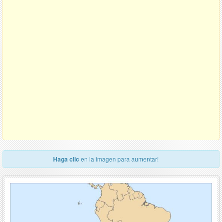
Haga clic
en la imagen para aumentar!