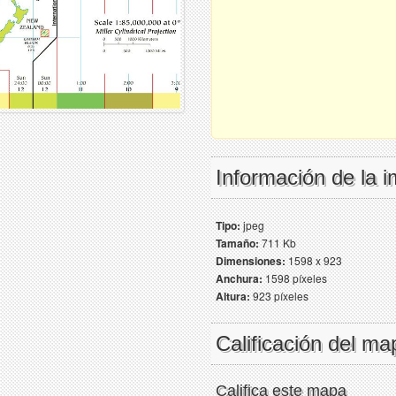
Información de la 
Tipo:
jpeg
Tamaño:
711 Kb
Dimensiones:
1598 x 923
Anchura:
1598 píxeles
Altura:
923 píxeles
Calificación del ma
Califica este mapa