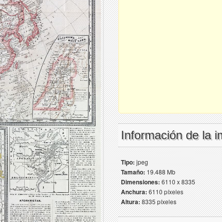
Información de la 
Tipo:
jpeg
Tamaño:
19.488 Mb
Dimensiones:
6110 x 8335
Anchura:
6110 píxeles
Altura:
8335 píxeles