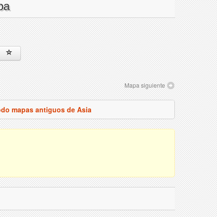
pa
Mapa siguiente
odo mapas antiguos de Asia