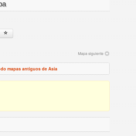
pa
Mapa siguiente
odo mapas antiguos de Asia