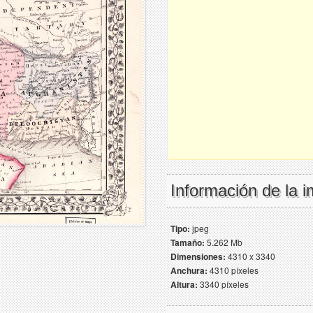
Información de la 
Tipo:
jpeg
Tamaño:
5.262 Mb
Dimensiones:
4310 x 3340
Anchura:
4310 píxeles
Altura:
3340 píxeles