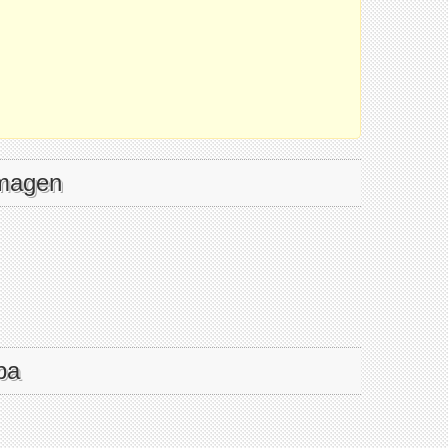
imagen
pa