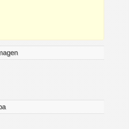
imagen
pa