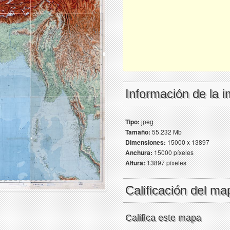
Información de la 
Tipo:
jpeg
Tamaño:
55.232 Mb
Dimensiones:
15000 x 13897
Anchura:
15000 píxeles
Altura:
13897 píxeles
Calificación del ma
Califica este mapa