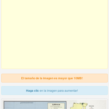
El tamaño de la imagen es mayor que 10MB!
Haga clic
en la imagen para aumentar!