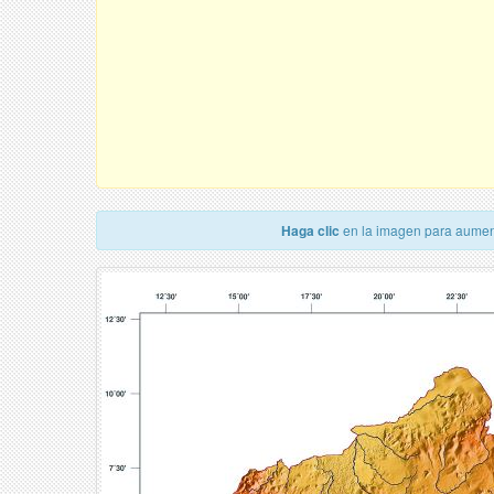
Haga clic
en la imagen para aumen