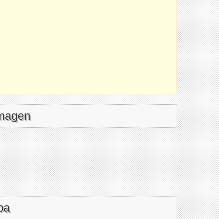
imagen
pa