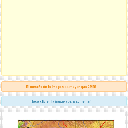
El tamaño de la imagen es mayor que 2MB!
Haga clic
en la imagen para aumentar!