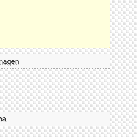
imagen
pa