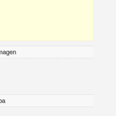
imagen
pa