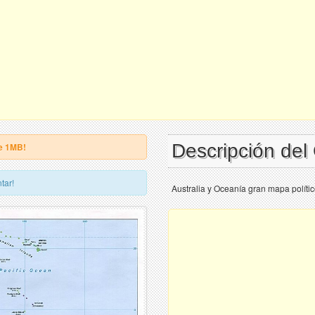
Descripción de
e 1MB!
tar!
Australia y Oceanía gran mapa polític