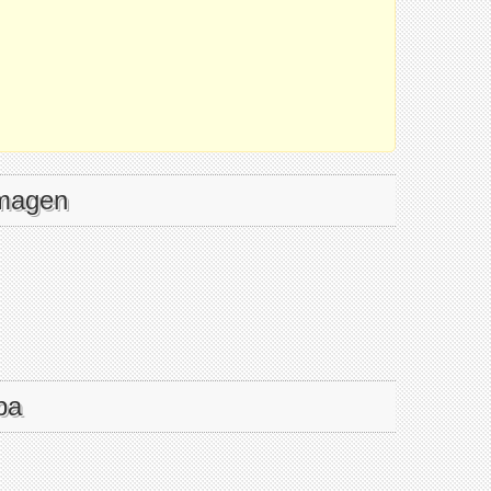
imagen
pa