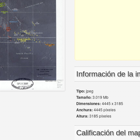
Información de la 
Tipo:
jpeg
Tamaño:
3.019 Mb
Dimensiones:
4445 x 3185
Anchura:
4445 píxeles
Altura:
3185 píxeles
Calificación del ma