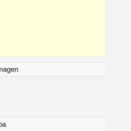
imagen
pa