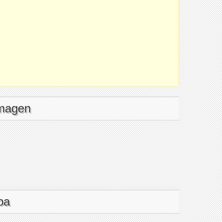
imagen
pa