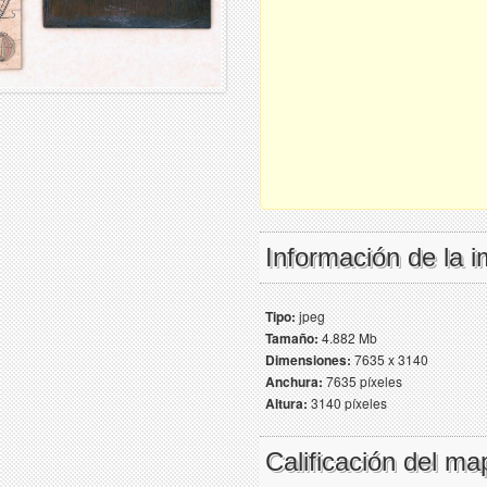
Información de la 
Tipo:
jpeg
Tamaño:
4.882 Mb
Dimensiones:
7635 x 3140
Anchura:
7635 píxeles
Altura:
3140 píxeles
Calificación del ma