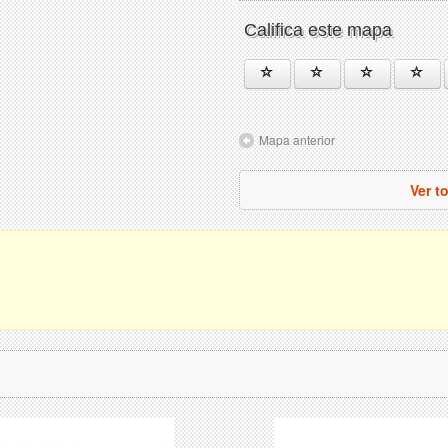
Califica este mapa
Mapa anterior
Ver t