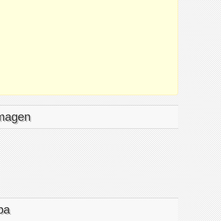
imagen
pa