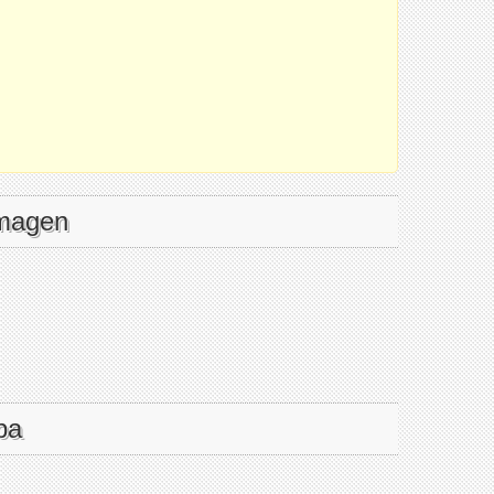
imagen
pa