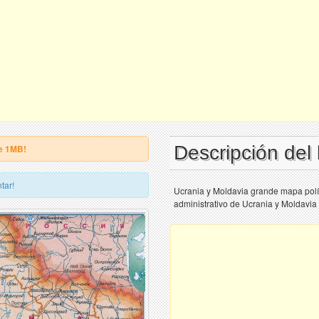
Descripción del
e 1MB!
tar!
Ucrania y Moldavia grande mapa polít
administrativo de Ucrania y Moldavia 