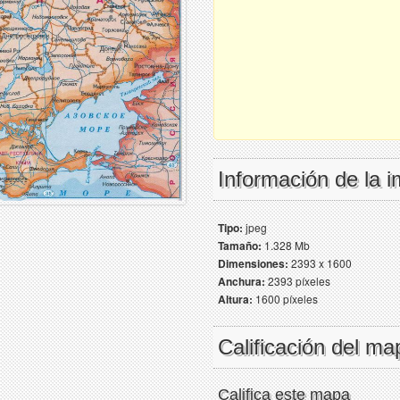
Información de la 
Tipo:
jpeg
Tamaño:
1.328 Mb
Dimensiones:
2393 x 1600
Anchura:
2393 píxeles
Altura:
1600 píxeles
Calificación del ma
Califica este mapa