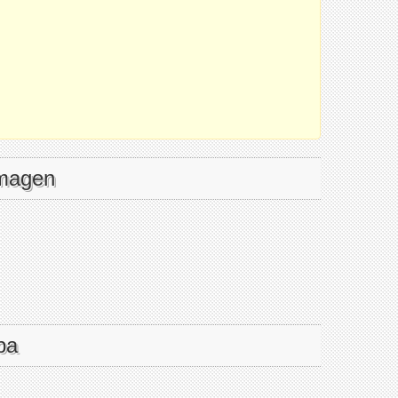
imagen
pa