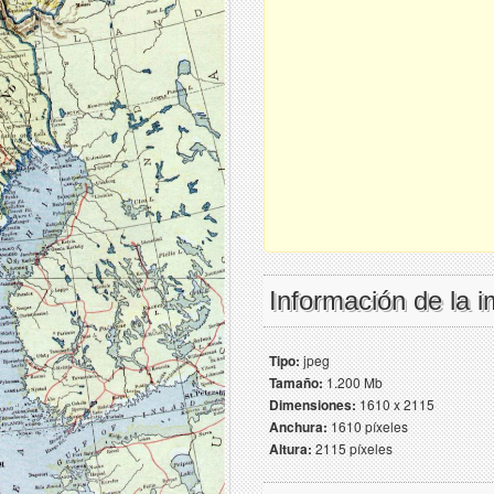
Información de la 
Tipo:
jpeg
Tamaño:
1.200 Mb
Dimensiones:
1610 x 2115
Anchura:
1610 píxeles
Altura:
2115 píxeles