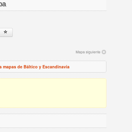
pa
Mapa siguiente
os mapas de Báltico y Escandinavia