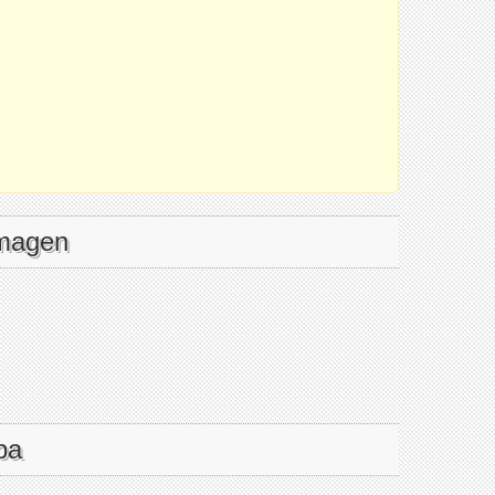
imagen
pa