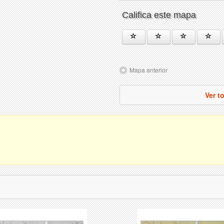
Califica este mapa
Mapa anterior
Ver t