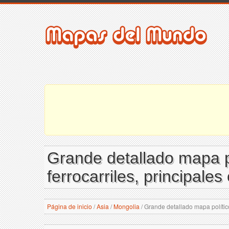
Grande detallado mapa po
ferrocarriles, principale
Página de inicio
/
Asia
/
Mongolia
/
Grande detallado mapa político