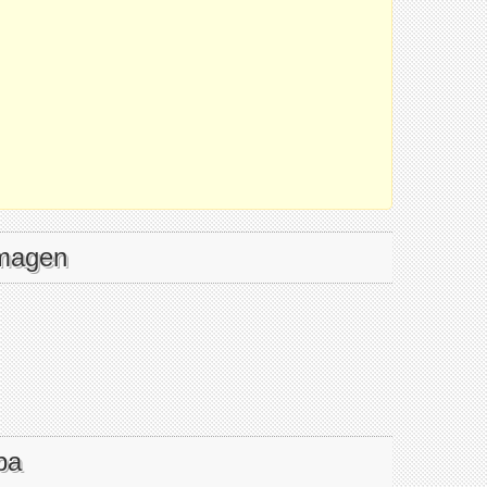
imagen
pa