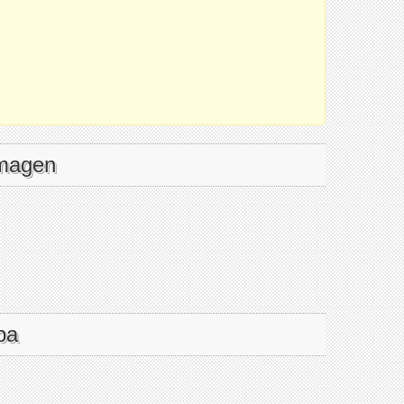
imagen
pa