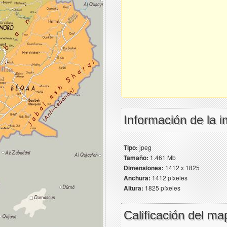
Información de la 
Tipo:
jpeg
Tamaño:
1.461 Mb
Dimensiones:
1412 x 1825
Anchura:
1412 píxeles
Altura:
1825 píxeles
Calificación del ma