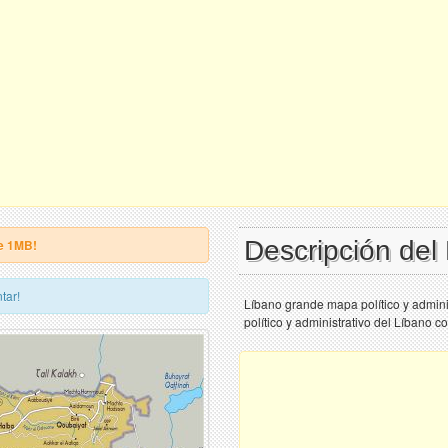
Descripción de
e 1MB!
tar!
Líbano grande mapa político y admini
político y administrativo del Líbano c