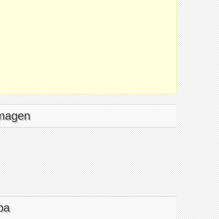
imagen
pa