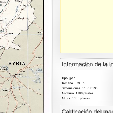
Información de la 
Tipo:
jpeg
Tamaño:
373 Kb
Dimensiones:
1100 x 1365
Anchura:
1100 píxeles
Altura:
1365 píxeles
Calificación del ma