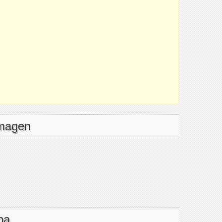
imagen
pa