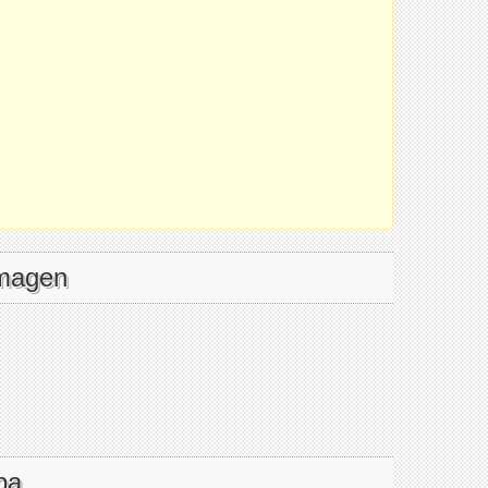
imagen
pa