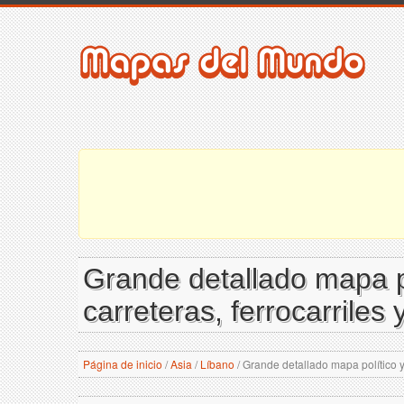
Grande detallado mapa po
carreteras, ferrocarriles
Página de inicio
/
Asia
/
Líbano
/
Grande detallado mapa político y 