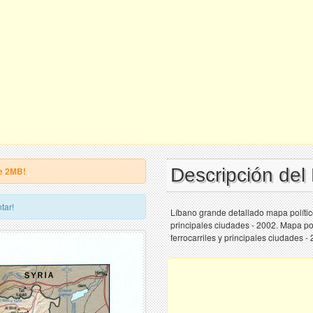
Descripción de
e 2MB!
tar!
Líbano grande detallado mapa político 
principales ciudades - 2002. Mapa polí
ferrocarriles y principales ciudades -