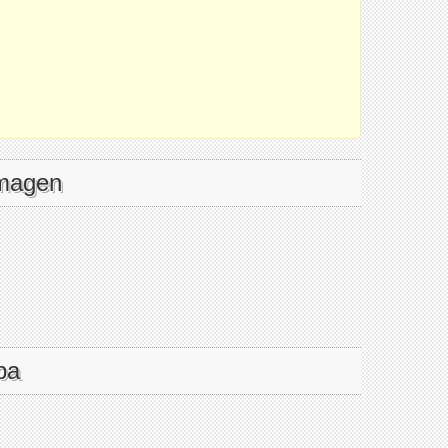
imagen
pa