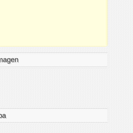
imagen
pa