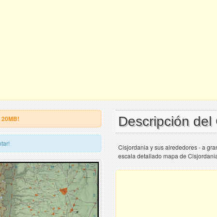
Descripción del
e 20MB!
tar!
Cisjordania y sus alrededores - a gra
escala detallado mapa de Cisjordania