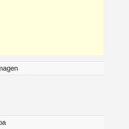
imagen
pa