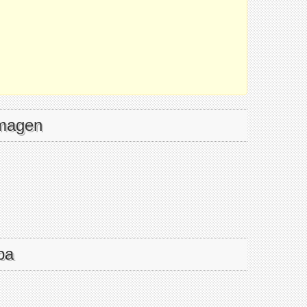
imagen
pa