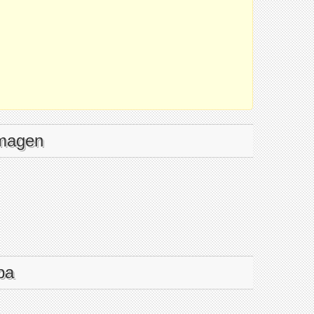
imagen
pa