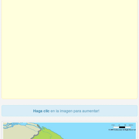
Haga clic
en la imagen para aumentar!