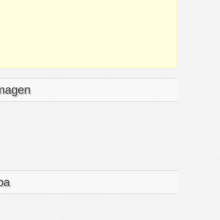
imagen
pa