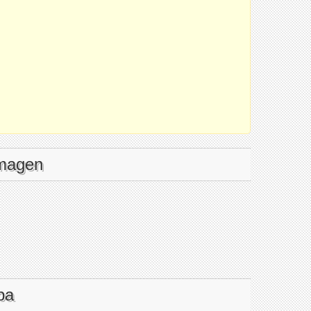
imagen
pa