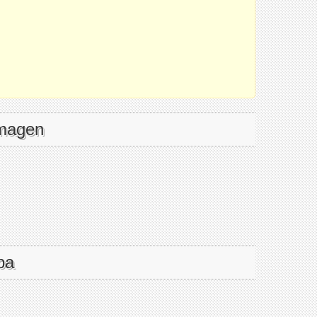
imagen
pa