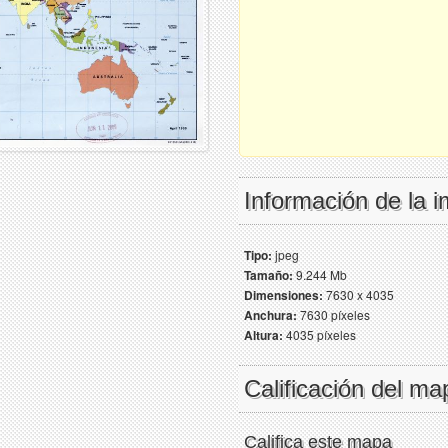
Información de la 
Tipo:
jpeg
Tamaño:
9.244 Mb
Dimensiones:
7630 x 4035
Anchura:
7630 píxeles
Altura:
4035 píxeles
Calificación del ma
Califica este mapa