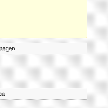
imagen
pa