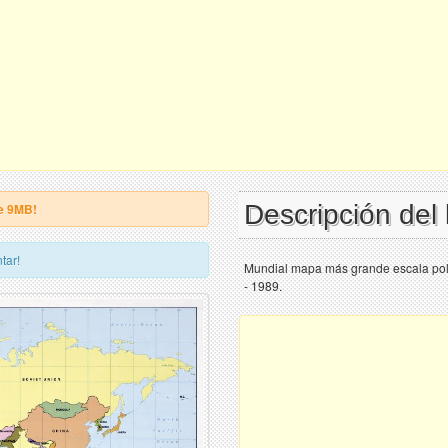
Descripción de
e 9MB!
tar!
Mundial mapa más grande escala polít
- 1989.