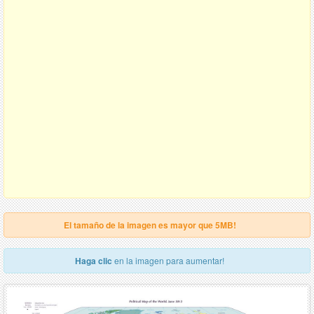
El tamaño de la imagen es mayor que 5MB!
Haga clic
en la imagen para aumentar!