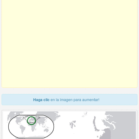
Haga clic
en la imagen para aumentar!