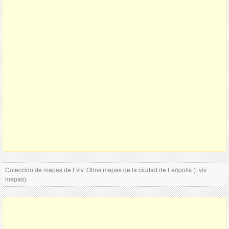
Colección de mapas de Lviv. Otros mapas de la ciudad de Leópolis (Lviv
mapas).