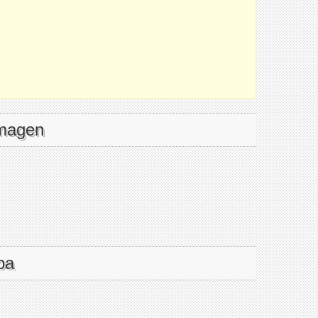
imagen
pa