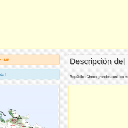
Descripción de
e 1MB!
tar!
República Checa grandes castillos m