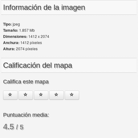
Información de la imagen
Tipo:
jpeg
Tamaño:
1.857 Mb
Dimensiones:
1412 x 2074
Anchura:
1412 píxeles
Altura:
2074 píxeles
Calificación del mapa
Califica este mapa
Puntuación media:
4.5
/ 5