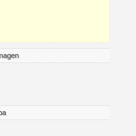
imagen
pa