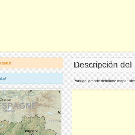
Descripción del
e 2MB!
tar!
Portugal grande detallado mapa físic