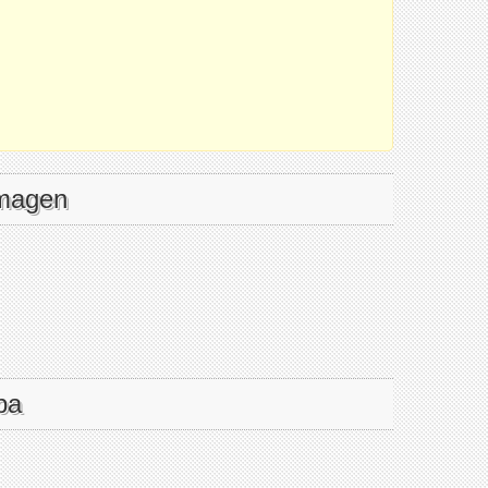
imagen
pa