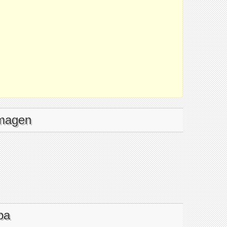
imagen
pa