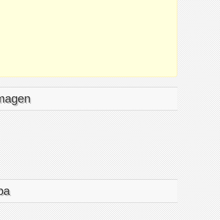
imagen
pa