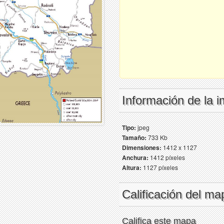
Información de la 
Tipo:
jpeg
Tamaño:
733 Kb
Dimensiones:
1412 x 1127
Anchura:
1412 píxeles
Altura:
1127 píxeles
Calificación del ma
Califica este mapa