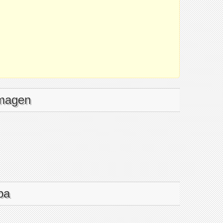
imagen
pa