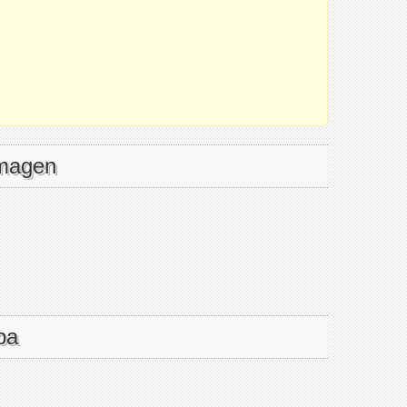
imagen
pa