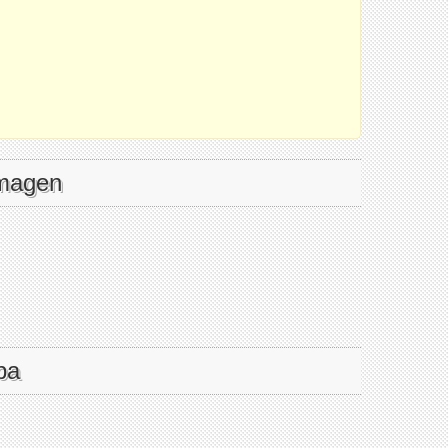
imagen
pa