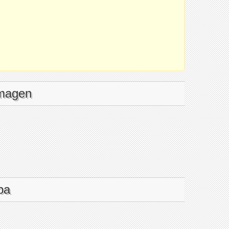
imagen
pa