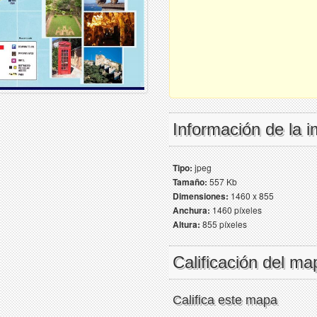
Información de la 
Tipo:
jpeg
Tamaño:
557 Kb
Dimensiones:
1460 x 855
Anchura:
1460 píxeles
Altura:
855 píxeles
Calificación del ma
Califica este mapa