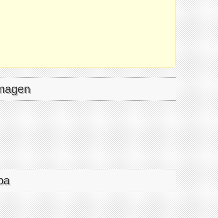
imagen
pa