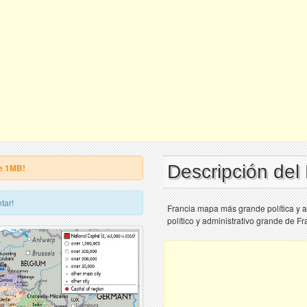
Descripción del
e 1MB!
tar!
Francia mapa más grande política y a
político y administrativo grande de F