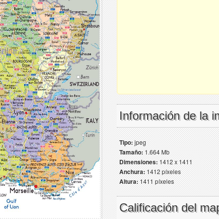
Información de la 
Tipo:
jpeg
Tamaño:
1.664 Mb
Dimensiones:
1412 x 1411
Anchura:
1412 píxeles
Altura:
1411 píxeles
Calificación del ma