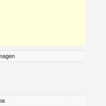
imagen
pa